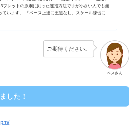
ン3フレットの原則に則った運指方法で手が小さい人でも無
っています。 『ベース上達に王道なし、スケール練習に始
ご期待ください。
ベスさん
店しました！
h.pm/