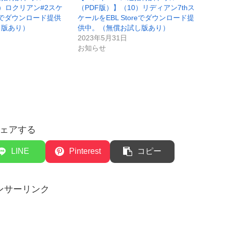
9）ロクリアン#2スケ
（PDF版）】（10）リディアン7thス
reでダウンロード提供
ケールをEBL Storeでダウンロード提
し版あり）
供中。（無償お試し版あり）
2023年5月31日
お知らせ
ェアする
LINE
Pinterest
コピー
ンサーリンク