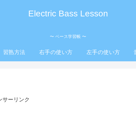
Electric Bass Lesson
〜 ベース学習帳 〜
習熟方法
右手の使い方
左手の使い方
ンサーリンク