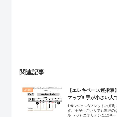
関連記事
【エレキベース運指表】
Lesson
マップ‼︎ 手が小さい
1ポジション3フレットの原則
す。手が小さい人でも無理の
ル （６）エオリアン全12キー（P