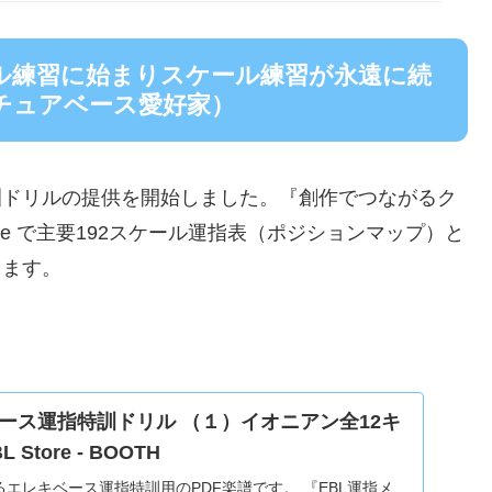
ル練習に始まりスケール練習が永遠に続
チュアベース愛好家）
訓ドリルの提供を開始しました。『創作でつながるク
tore で主要192スケール運指表（ポジションマップ）と
きます。
ース運指特訓ドリル （１）イオニアン全12キ
 Store - BOOTH
るエレキベース運指特訓用のPDF楽譜です。 『EBL運指メ