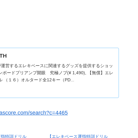
OTH
 Lesson が運営するエレキベースに関連するグッズを提供するショッ
ードプリアンプ開眼 究極ノブ(¥ 1,490), 【無償】エレ
（１６）オルタード全12キー（PD...
.piascore.com/search?c=4465
運指特訓ドリル
【エレキベース運指特訓ドリル