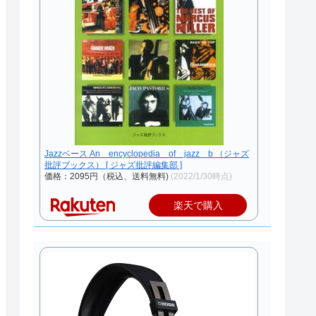
Jazzベース An encyclopedia of jazz b （ジャズ
批評ブックス） [ ジャズ批評編集部 ]
価格：2095円（税込、送料無料)
(2022/1/30時点)
楽天で購入