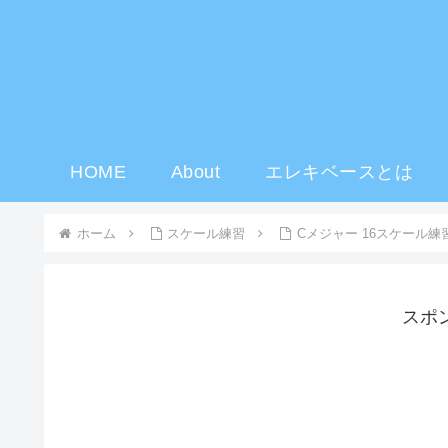
HOME
About
エレキベースとは
ホーム
スケール練習
Cメジャー 16スケール練
スポ