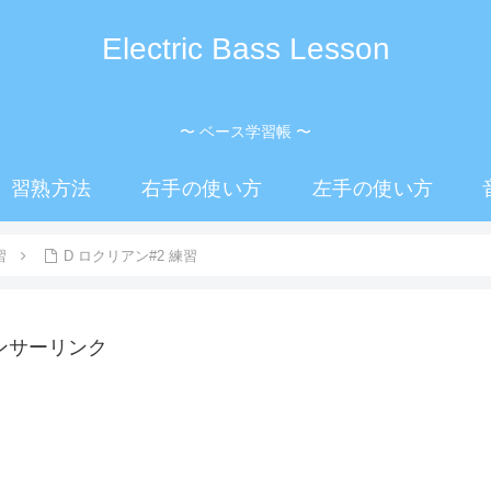
Electric Bass Lesson
〜 ベース学習帳 〜
習熟方法
右手の使い方
左手の使い方
習
D ロクリアン#2 練習
ンサーリンク