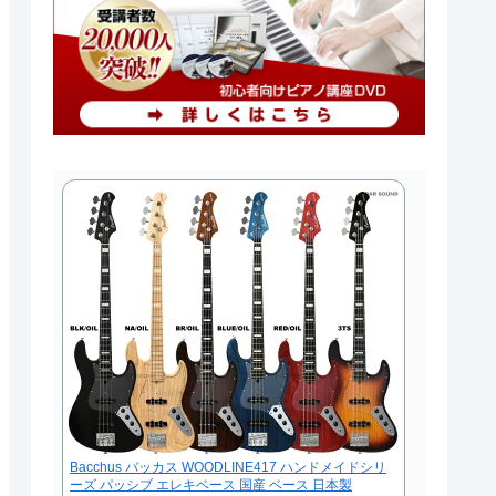
Bacchus バッカス WOODLINE417 ハンドメイドシリ
ーズ パッシブ エレキベース 国産 ベース 日本製