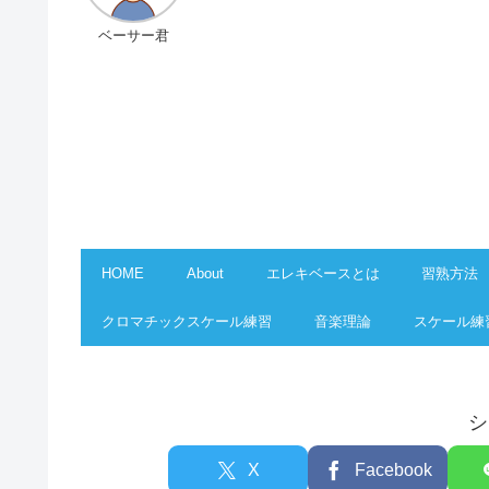
ベーサー君
HOME
About
エレキベースとは
習熟方法
クロマチックスケール練習
音楽理論
スケール練
シ
X
Facebook