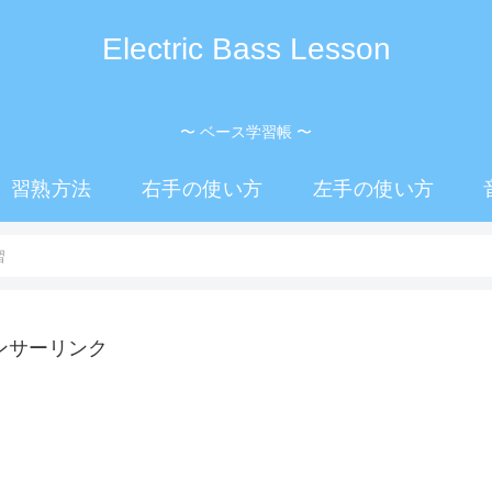
Electric Bass Lesson
〜 ベース学習帳 〜
習熟方法
右手の使い方
左手の使い方
習
ンサーリンク