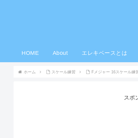
HOME
About
エレキベースとは
ホーム
スケール練習
Fメジャー 16スケール練
スポ