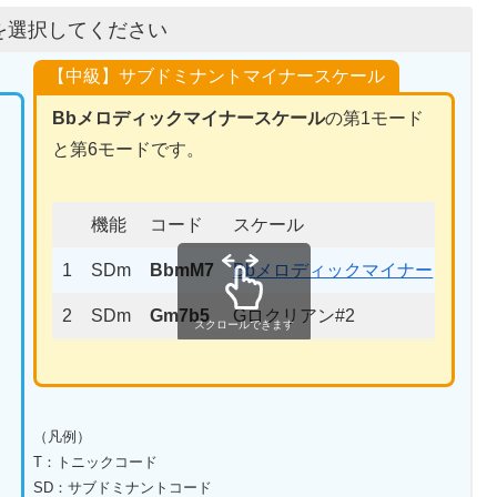
を選択してください
【中級】サブドミナントマイナースケール
Bbメロディックマイナースケール
の第1モード
と第6モードです。
機能
コード
スケール
1
SDm
BbmM7
Bbメロディックマイナー
2
SDm
Gm7b5
Gロクリアン#2
スクロールできます
（凡例）
T：トニックコード
SD：サブドミナントコード