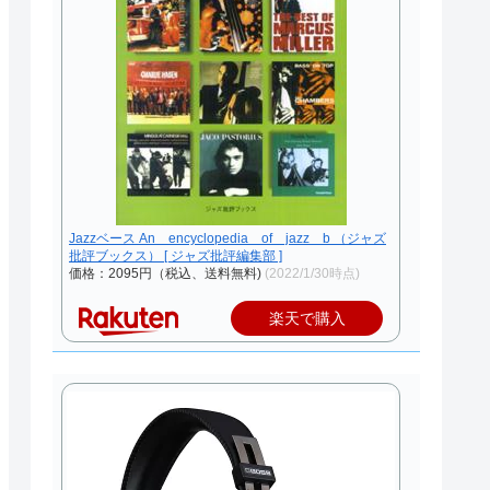
Jazzベース An encyclopedia of jazz b （ジャズ
批評ブックス） [ ジャズ批評編集部 ]
価格：2095円（税込、送料無料)
(2022/1/30時点)
楽天で購入