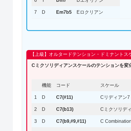
6
T
Dm7
Dエオリアン
7
D
Em7b5
Eロクリアン
【上級】オルタードテンション・ドミナントス
Cミクソリディアンスケールのテンションを変化（
機能
コード
スケール
1
D
C7(#11)
Cリディアン7
2
D
C7(b13)
Cミクソリディ
3
D
C7(b9,#9,#11)
C Combination