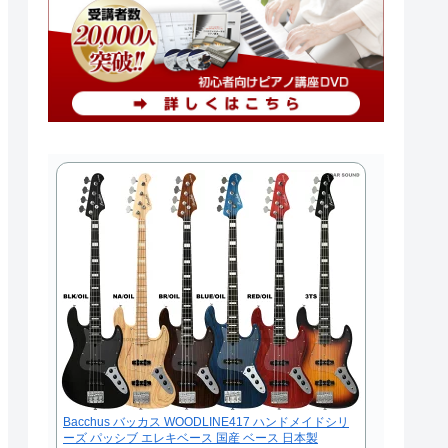
Bacchus バッカス WOODLINE417 ハンドメイドシリ
ーズ パッシブ エレキベース 国産 ベース 日本製