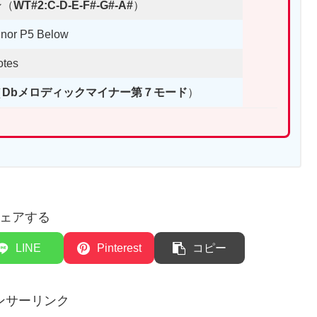
ン（
WT#2:C-D-E-F#-G#-A#
）
nor P5 Below
otes
（
Dbメロディックマイナー第７モード
）
ェアする
LINE
Pinterest
コピー
ンサーリンク