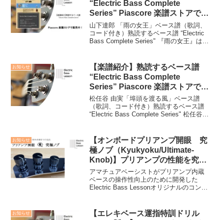
“Electric Bass Complete
Series” Piascore 楽譜ストアで
山下達郎 「雨の女王」の発売を
山下達郎 「雨の女王」ベース譜（歌詞、
開始しました！
コード付き）熟読するベース譜 “Electric
Bass Complete Series" 『雨の女王』は、
山下達郎氏のアルバム『IT'S A POPPIN'
TIME（1978）』に収録された楽曲か...
【楽譜紹介】熟読するベース譜
お知らせ
“Electric Bass Complete
Series” Piascore 楽譜ストアで
松任谷 由実「埠頭を渡る風」の
松任谷 由実「埠頭を渡る風」ベース譜
発売を開始しました！
（歌詞、コード付き）熟読するベース譜
“Electric Bass Complete Series" 松任谷
由実「埠頭を渡る風」をリリースしまし
た。＞＞＞詳しくはこちら"Electric Bass
Co...
【オンボードプリアンプ開眼 究
お知らせ
極ノブ（Kyukyoku/Ultimate-
Knob)】プリアンプの性能を究極
まで引き出し自分好みの音を作り
アマチュアベーシストがプリアンプ内蔵
込む
ベースの操作性向上のために開発した
Electric Bass Lessonオリジナルのコント
ロールノブです。プリアンプ性能を究極
まで引き出し自分の納得のいく音作りを
可能にする究極ノブです。（意匠登録第
【エレキベース運指特訓ドリル
お知らせ
17...