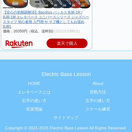
【安心の初期調整済】Bacchus バッカス BJB-1R /
BJB-1M エレキベース ユニバースシリーズ ジャズベー
スタイプ 初心者用 入門用 や サブ機としてもお奨め
BJB1
価格：20350円（税込、送料別)
(2022/1/29時点)
楽天で購入
Electric Bass Lesson
HOME
About
エレキベースとは
習熟方法
右手の使い方
左手の使い方
音楽理論
スケール練習
サイトマップ
Copyright © 2021-2026 Electric Bass Lesson All Rights Reserved.