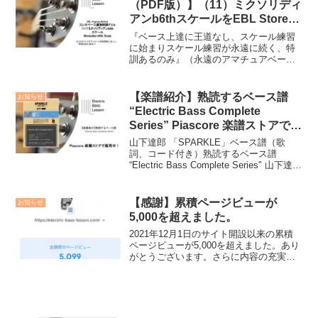
（PDF版）】（11）ミクソリディ
アンb6thスケールをEBL Storeで
ダウンロード提供中。（無償お試
『ベース上達に王道なし、スケール練習
し版あり）
に始まりスケール練習が永遠に続く、特
訓あるのみ』（永遠のアマチュアベース
愛好家）EBL運指メソッドによるエレキ
ベース運指特訓ドリルの提供を開始しま
した。『創作でつながるクリエイターズ
【楽譜紹介】熟読するベース譜
お知らせ
マーケットBOOTH』...
“Electric Bass Complete
Series” Piascore 楽譜ストアで
山下達郎 「SPARKLE」の発売を
山下達郎 「SPARKLE」ベース譜（歌
開始しました！
詞、コード付き）熟読するベース譜
“Electric Bass Complete Series" 山下達郎
「SPARKLE」をリリースしました。＞＞
＞詳しくはこちら"Electric Bass Co...
【感謝】累積ページビューが
お知らせ
5,000を超えました。
2021年12月1日のサイト開設以来の累積
ページビューが5,000を超えました。あり
がとうございます。さらに内容の充実を
図ってまいりますので、引き続きよろし
くお願いいたします。2022年1月21日ベ
ーサー君すごいね！ベスさん投稿記事の
ページ...