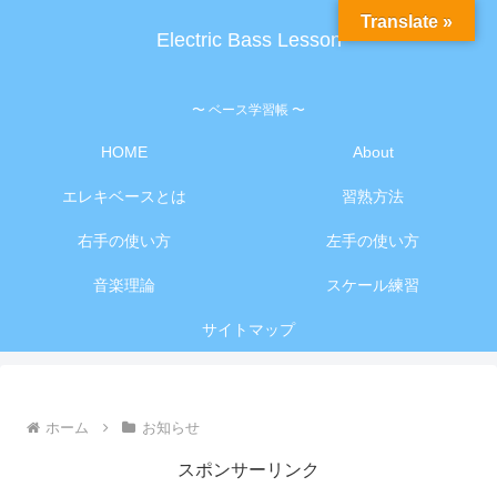
Translate »
Electric Bass Lesson
〜 ベース学習帳 〜
HOME
About
エレキベースとは
習熟方法
右手の使い方
左手の使い方
音楽理論
スケール練習
サイトマップ
ホーム
お知らせ
スポンサーリンク