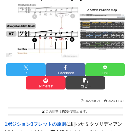
X
Facebook
LINE
Pinterest
コピー
2022.08.27
2023.11.30
この記事は
約3分
で読めます。
1ポジション3フレットの原則
に則ったミクソリディアン