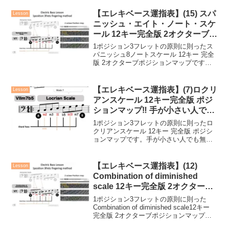
償】エレキベース運指特訓ドリル （１）
イオニアン全12キー（PDF版）FREE
【エレキベース運指表】(15) スパ
Lesson
DOWNL...
ニッシュ・エイト・ノート・スケ
ール 12キー完全版 2オクターブポ
ジションマップ‼︎ 手が小さい人で
1ポジション3フレットの原則に則ったス
もかんたん！ 1ポジション3フレ
パニッシュ8ノートスケール 12キー 完全
版 2オクターブポジションマップです。
ット運指法
手が小さい人でも無理のない運指方法に
なっています。マップの見方はこちら＞
＞【無償】エレキベース運指特訓ドリル
【エレキベース運指表】(7)ロクリ
Lesson
（１５）スパ...
アンスケール 12キー完全版 ポジ
ションマップ‼︎ 手が小さい人でも
かんたん！
1ポジション3フレットの原則に則ったロ
クリアンスケール 12キー 完全版 ポジシ
ョンマップです。手が小さい人でも無理
のない運指方法になっています。【無
償】エレキベース運指特訓ドリル （７）
ロクリアン全12キー（PDF版）FREE
【エレキベース運指表】(12)
Lesson
DOWNL...
Combination of diminished
scale 12キー完全版 2オクターブ
ポジションマップ‼︎ 手が小さい人
1ポジション3フレットの原則に則った
でもかんたん！ 1ポジション3フ
Combination of diminished scale12キー
完全版 2オクターブポジションマップで
レット運指法
す。手が小さい人でも無理のない運指方