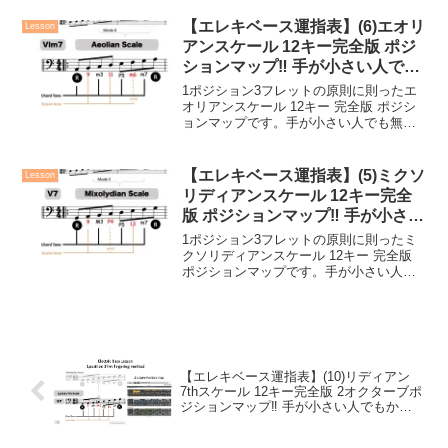
法になっています。マップの見方はこち
ら＞＞【無償】エレキ...
【エレキベース運指表】(6)エオリ
Lesson
アンスケール 12キー完全版 ポジ
ションマップ‼︎ 手が小さい人でも
かんたん！
1ポジション3フレットの原則に則ったエ
オリアンスケール 12キー 完全版 ポジシ
ョンマップです。手が小さい人でも無理
のない運指方法になっています。【無
償】エレキベース運指特訓ドリル （６）
エオリアン全12キー（PDF版）FREE
【エレキベース運指表】(5)ミクソ
Lesson
DOWNL...
リディアンスケール 12キー完全
版 ポジションマップ‼︎ 手が小さい
人でもかんたん！
1ポジション3フレットの原則に則ったミ
クソリディアンスケール 12キー 完全版
ポジションマップです。手が小さい人で
も無理のない運指方法になっています。
【無償】エレキベース運指特訓ドリル
（５）ミクソリディアン全12キー（PDF
版）FREE...
【エレキベース運指表】(10)リディアン
7thスケール 12キー完全版 2オクターブポ
ジションマップ‼︎ 手が小さい人でもかん
たん！