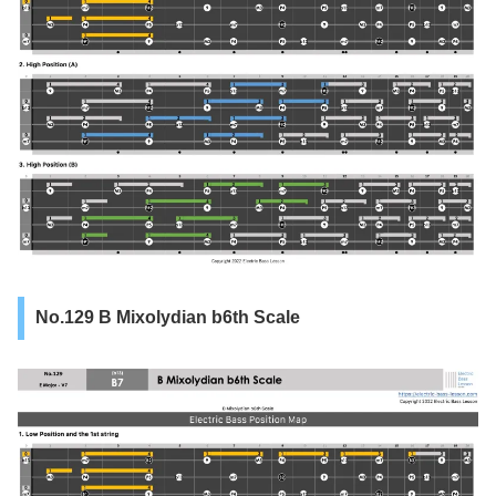
No.129 B Mixolydian b6th Scale