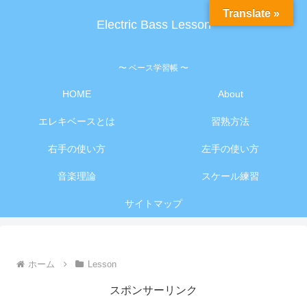
Translate »
Electric Bass Lesson
〜 ベース学習帳 〜
HOME
About
エレキベースとは
習熟方法
右手の使い方
左手の使い方
音楽理論
スケール練習
サイトマップ
ホーム
Lesson
スポンサーリンク