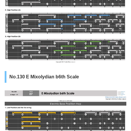
No.130 E Mixolydian b6th Scale