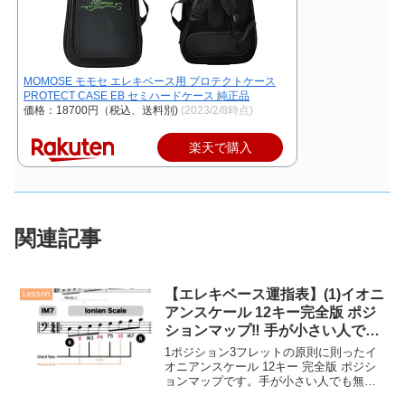
MOMOSE モモセ エレキベース用 プロテクトケース
PROTECT CASE EB セミハードケース 純正品
価格：18700円（税込、送料別)
(2023/2/8時点)
楽天で購入
関連記事
【エレキベース運指表】(1)イオニ
Lesson
アンスケール 12キー完全版 ポジ
ションマップ‼︎ 手が小さい人でも
かんたん！【運指特訓ドリル完
1ポジション3フレットの原則に則ったイ
成】
オニアンスケール 12キー 完全版 ポジシ
ョンマップです。手が小さい人でも無理
のない運指方法になっています。【無