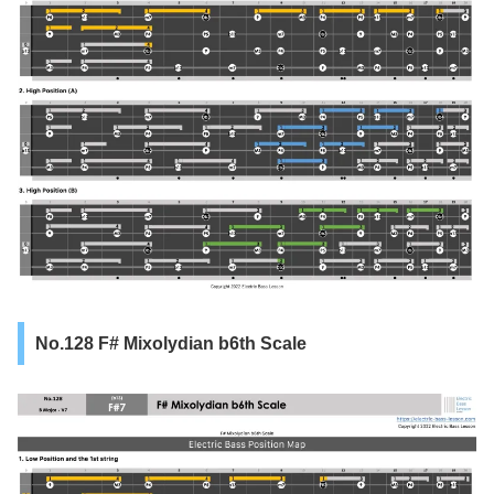
No.128 F# Mixolydian b6th Scale