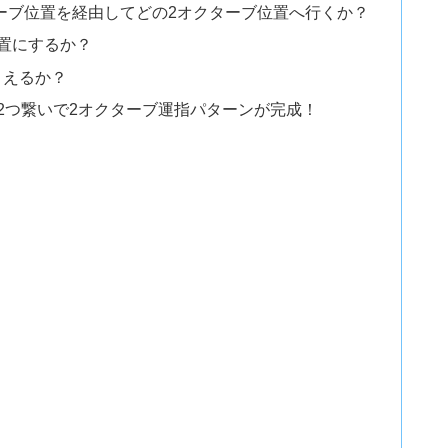
ーブ位置を経由してどの2オクターブ位置へ行くか？
位置にするか？
押さえるか？
を2つ繋いで2オクターブ運指パターンが完成！