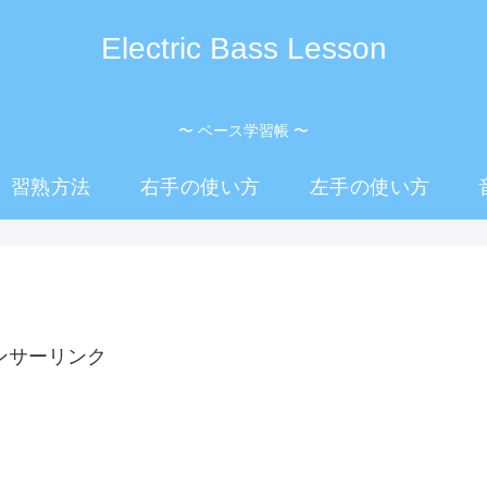
Electric Bass Lesson
〜 ベース学習帳 〜
習熟方法
右手の使い方
左手の使い方
ンサーリンク